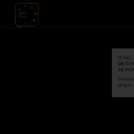
14 July,
DE CIT
CE PO
Fortune
despre c