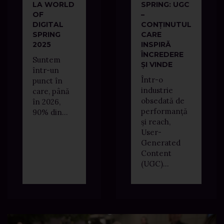
LA WORLD
SPRING: UGC
OF
–
DIGITAL
CONȚINUTUL
SPRING
CARE
2025
INSPIRĂ
ÎNCREDERE
Suntem
ȘI VINDE
într-un
Într-o
punct în
industrie
care, până
obsedată de
în 2026,
performanță
90% din...
și reach,
User-
Generated
Content
(UGC)...