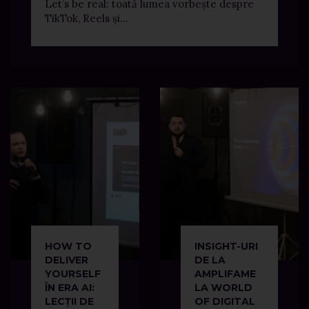
Let’s be real: toată lumea vorbește despre
TikTok, Reels și...
HOW TO
INSIGHT-URI
DELIVER
DE LA
YOURSELF
AMPLIFAME
ÎN ERA AI:
LA WORLD
LECȚII DE
OF DIGITAL