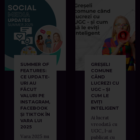
SUMMER OF
GREȘELI
FEATURES:
COMUNE
CE UPDATE-
CÂND
URI AU
LUCREZI CU
FĂCUT
UGC – ȘI
VALURI PE
CUM LE
INSTAGRAM,
EVIȚI
FACEBOOK
INTELIGENT
ȘI TIKTOK ÎN
Ai lucrat
VARA LUI
vreodată cu
2025
UGC,, l-ai
Vara 2025 nu
publicat cu