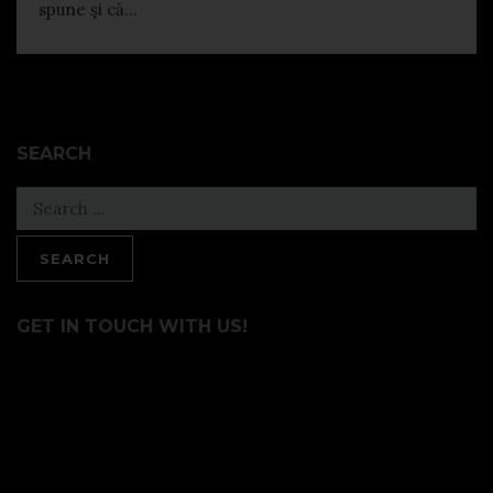
spune şi că...
SEARCH
Search
for:
GET IN TOUCH WITH US!