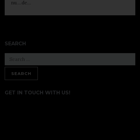
nu….de...
SEARCH
Search
for:
GET IN TOUCH WITH US!