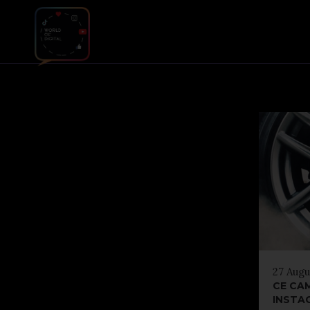
27 Augu
CE CAM
INSTA