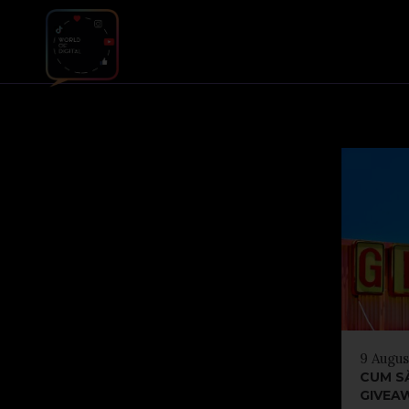
9 Augus
CUM S
GIVEA