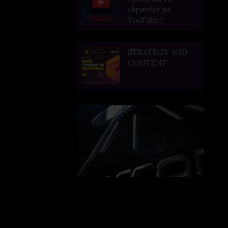
clipurilor pe
YouTube?
STRATEGY AND
CONTENT