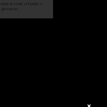
anță ai văzut, cel puțin o
n giveaway...