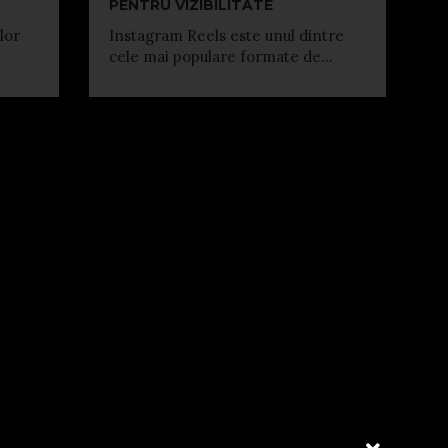
PENTRU VIZIBILITATE
lor
Instagram Reels este unul dintre
cele mai populare formate de...