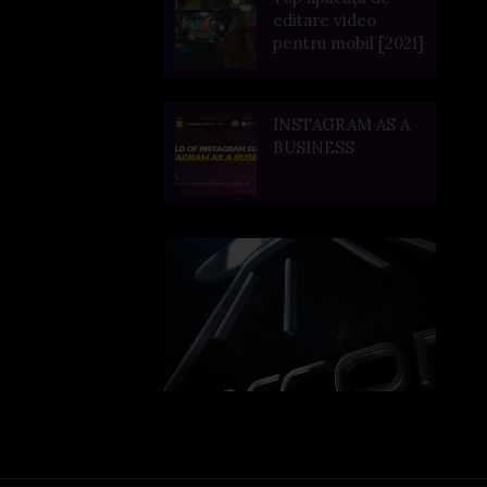
editare video
pentru mobil [2021]
INSTAGRAM AS A
BUSINESS