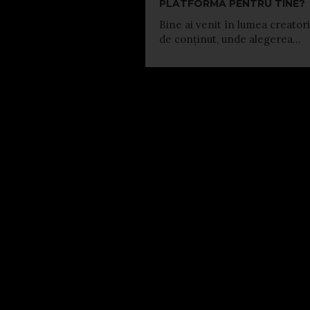
PLATFORMĂ PENTRU TINE?
Bine ai venit în lumea creatori
de conținut, unde alegerea...