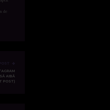
apta.
im de
POST
STAGRAM
SĂ AIBĂ
T POST)