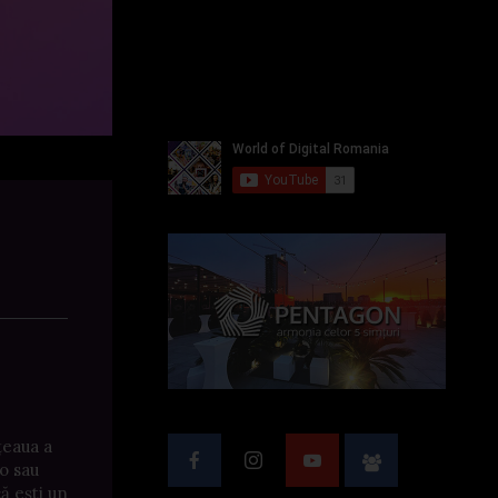
țeaua a
io sau
ă ești un