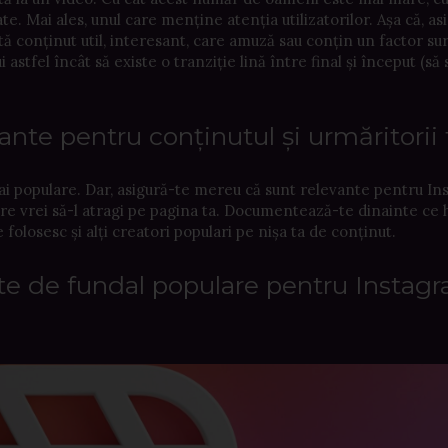
te. Mai ales, unul care menține atenția utilizatorilor. Așa că, as
tă conținut util, interesant, care amuză sau conțin un factor sur
 astfel încât să existe o tranziție lină între final și început (să
ante pentru conținutul și urmăritorii 
 mai populare. Dar, asigură-te mereu că sunt relevante pentru I
 care vrei să-l atragi pe pagina ta. Documentează-te dinainte ce
ce folosesc și alți creatori populari pe nișa ta de conținut.
ete de fundal populare pentru Instag