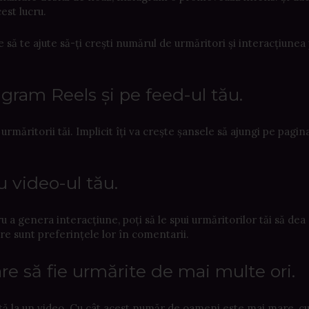
cest lucru.
e să te ajute să-ți crești numărul de urmăritori și interacțiunea
agram Reels și pe feed-ul tău.
rmăritorii tăi. Implicit îți va crește șansele să ajungi pe pagin
u video-ul tău.
a genera interacțiune, poți să le spui urmăritorilor tăi să dea
are sunt preferințele lor în comentarii.
re să fie urmărite de mai multe ori.
 uită la un video. Cu cât acest număr de oameni este mai mare, cu