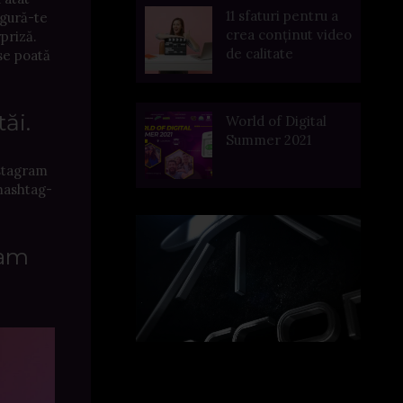
11 sfaturi pentru a
igură-te
crea conținut video
priză.
de calitate
 se poată
tăi.
World of Digital
Summer 2021
nstagram
 hashtag-
ram