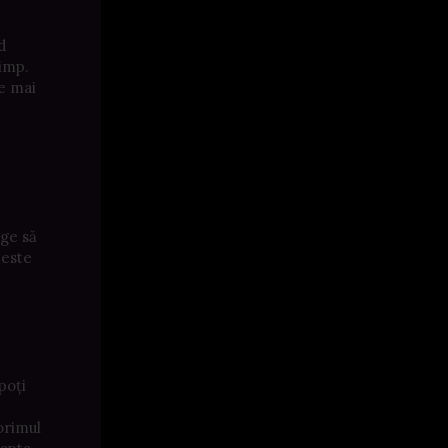
d
timp.
ce mai
nge să
 este
poți
orimul