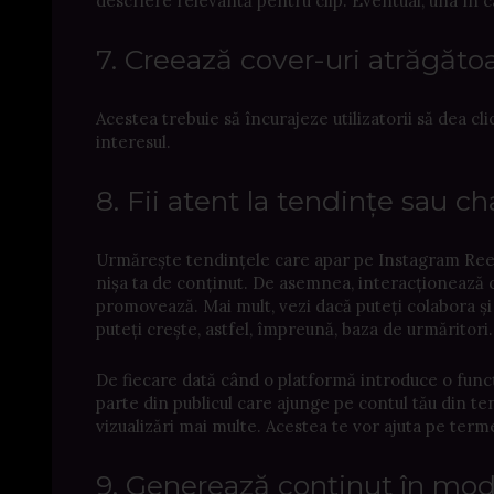
descriere relevantă pentru clip. Eventual, una în c
7. Creează cover-uri atrăgăto
Acestea trebuie să încurajeze utilizatorii să dea cl
interesul.
8. Fii atent la tendințe sau ch
Urmărește tendințele care apar pe Instagram Reels ș
nișa ta de conținut. De asemnea, interacționează cu 
promovează. Mai mult, vezi dacă puteți colabora și 
puteți crește, astfel, împreună, baza de urmăritori
De fiecare dată când o platformă introduce o funcți
parte din publicul care ajunge pe contul tău din ten
vizualizări mai multe. Acestea te vor ajuta pe term
9. Generează conținut în mod