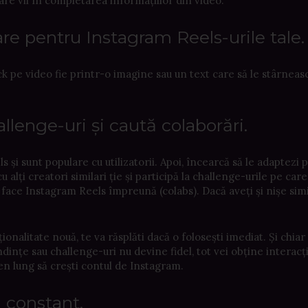
are vii în completarea informațiilor din video.
are pentru Instagram Reels-urile tale
ick pe video fie printr-o imagine sau un text care să le stârneas
allenge-uri și caută colaborări.
i sunt populare cu utilizatorii. Apoi, încearcă să le adaptezi 
alți creatori similari ție și participă la challenge-urile pe care
face Instagram Reels împreună (colabs). Dacă aveți și nișe simi
.
onalitate nouă, te va răsplăti dacă o folosești imediat. Și chiar
dințe sau challenge-uri nu devine fidel, tot vei obține interacți
en lung să crești contul de Instagram.
 constant.