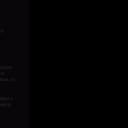
.
că
pentru
 le
lare, vă
 dacă o
uni și