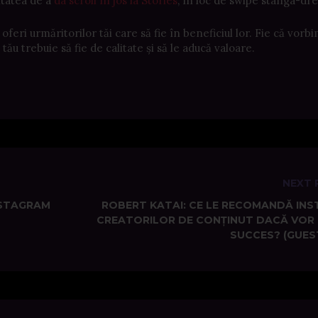
itatea de a
da scroll în jos la Stories
, în loc de swipe stânga-dre
eri urmăritorilor tăi care să fie în beneficiul lor. Fie că vorb
tău trebuie să fie de calitate și să le aducă valoare.
NEXT 
NSTAGRAM
ROBERT KATAI: CE LE RECOMANDĂ IN
CREATORILOR DE CONȚINUT DACĂ VOR 
SUCCES? (GUES