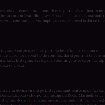
 acesteia va recompensa creatorii care postează conținut în mo
ne atenția utilizatorilor și a-i păstra în aplicație cât mai mult 
d frecvent conținut nou, vor împinge ceea ce creezi la din ce în 
stagram Reel pe care îl vei posta va beneficia de expunere
lei de a promova acest tip de conținut, dar și pentru a te convi
u ai făcut Instagram Reels până acum, asigură-te că primul clip
mează să creezi.
șansele să devină viral și pe Instagram sunt foarte mari. Așa că, 
, doar să adaptezi video pentru Instagram Reels. Mai mult, orice
la Instagram, deoarece rețeaua încearcă să imite cât mai mult alg