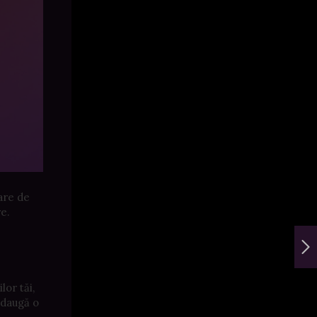
are de
re.
lor tăi,
adaugă o