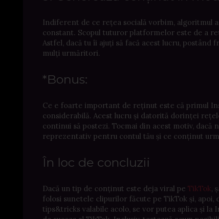
Indiferent de ce rețea socială vorbim, algoritmul
constant. Scopul tuturor platformelor este de a reți
Astfel, dacă tu îi ajuți să facă acest lucru, postân
mulți urmăritori.
*Bonus:
Ce e foarte important de reținut este că primul In
considerabilă. Acest lucru și datorită dorinței rețe
continui să postezi. Tocmai din acest motiv, dacă n
reprezentativ pentru contul tău și ce conținut ur
În loc de concluzii
Dacă un tip de conținut este deja viral pe
TikTok
, 
folosi sunetele clipurilor făcute pe TikTok și, apoi
tips&tricks valabile acolo, se vor putea aplica și 