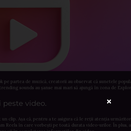
ok pe partea de muzică, creatorii au observat că sunetele popul
c trending sounds au șanse mai mari să ajungă în zona de Explo
ri peste video.
un clip. Așa că, pentru a te asigura că le reții atenția urmăritori
am Reels în care vorbești pe toată durata video-urilor. În plus, 