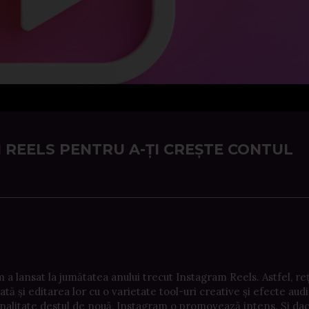
 REELS PENTRU A-ȚI CREȘTE CONTUL
a lansat la jumătatea anului trecut Instagram Reels. Astfel, re
tă și editarea lor cu o varietate tool-uri creative și efecte aud
onalitate destul de nouă, Instagram o promovează intens. Și dac