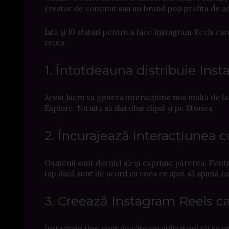
creator de conținut sau un brand poți profita de a
Iată și 10 sfaturi pentru a face Instagram Reels car
rețea.
1. Întotdeauna distribuie Inst
Acest lucru va genera interacțiune mai multă de la u
Explore. Nu uita să distribui clipul și pe Stories.
2. Încurajează interacțiunea c
Oamenii sunt dornici să-și exprime părerea. Pentru 
tap dacă sunt de acord cu ceea ce spui, să spună c
3. Creează Instagram Reels ca
Instagram ține cont de câte ori utilizatorii tăi se