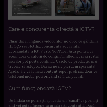
Care e concurența directă a IGTV?
Chiar dacă lungimea videourilor ne duce cu gândul la
HBOgo sau Netflix, concurența adevărată,
deocamdată, a IGTV este YouTube. Asta pentru că
acum doar creatorii de conținut, influencerii și restul
userilor pot posta conținut. Casele de producție mai
trebuie să aștepte. Dar să nu ne pierdem speranța!
Așadar, fie că filmezi content super profi sau doar cu
telefonul mobil, poți oricând să îi dai publish.
Cum funcționează IGTV?
De îndată ce pornești aplicația, un ”canal” va porni și
el și vei putea începe să urmărești contentul. Dacă