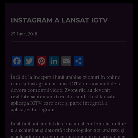
INSTAGRAM A LANSAT IGTV
25 June, 2018
Facebook
Twitter
Pinterest
LinkedIn
Email
Share
Încă de la începutul lunii umblau zvonuri în online
cum că Instagram ar lansa IGTV, un nou mod de a
devora contentul video. Zvonurile au devenit
realitate săptămâna trecută, când a fost lansată
aplicația IGTV, care este și parte integrată a
aplicației Instagram.
În ultimii ani, modul de consum al contentului online
s-a schimbat și datorită tehnologiilor nou apărute și
a aplicațiilor din ce în ce mai complexe, care au făcut