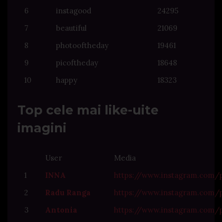
6
instagood
24295
7
beautiful
21069
8
photooftheday
19461
9
picoftheday
18648
10
happy
18323
Top cele mai like-uite
imagini
User
Media
1
INNA
https://www.instagram.com
2
Radu Ranga
https://www.instagram.com
3
Antonia
https://www.instagram.com/