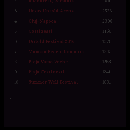
2
Bucharest, Romania
2611
3
Ursus Untold Arena
2526
4
Cluj-Napoca
2308
5
Costinesti
1456
6
Untold Festival 2016
1370
7
Mamaia Beach, Romania
1343
8
Plaja Vama Veche
1258
9
Plaja Costinesti
1241
10
Summer Well Festival
1091
.