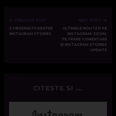
PREVIOUS POST
NEXT POST
Post
3 OBSERVATII DESPRE
ULTIMELE NOUTĂȚI PE
navigation
INSTAGRAM STORIES
INSTAGRAM: ZOOM,
FILTRARE COMENTARII
ȘI INSTAGRAM STORIES
UPDATE
CITESTE SI ...