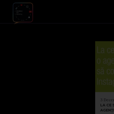
3 Dece
LA CE 
AGENŢI