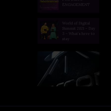
ENGAGEMENT
World of Digital
Summit 2021 – Day
3 – What’s here to
stay