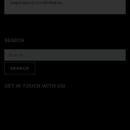
inspirația și creativitatea...
SEARCH
Search
for:
GET IN TOUCH WITH US!