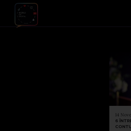
14 Nov
6 ÎNTR
CONTU