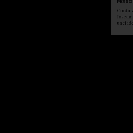
PERSO
Contura
înseamn
unei ide