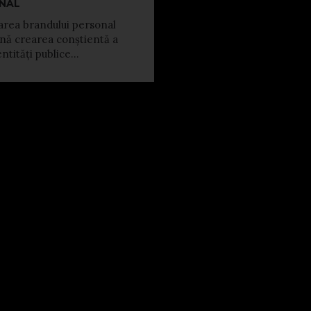
NAL
rea brandului personal
ă crearea conștientă a
ntități publice...