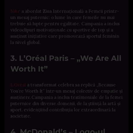
Nike
a abordat Ziua Internațională a Femeii printr-
un mesaj puternic: o lume în care femeile nu mai
trebuie să lupte pentru egalitate.
Campania a inclus
videoclipuri motivaționale cu sportive de top și a
susținut inițiative care promovează sportul feminin
la nivel global.
​
3. L’Oréal Paris – „We Are All
Worth It”
L’Oréal
a transformat celebra sa replică „Because
You’re Worth It” într-un mesaj colectiv de empatie și
susținere.
Campania a inclus testimoniale de la femei
puternice din diverse domenii, de la știință la artă și
sport, evidențiind contribuția lor extraordinară la
societate.
4. McDonald’s – Logo-ul