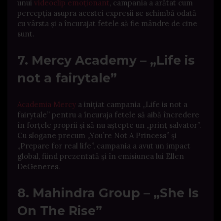
unui
videoclip emoționant
, campania a arătat cum
percepția asupra acestei expresii se schimbă odată
cu vârsta și a încurajat fetele să fie mândre de cine
sunt.
​
7. Mercy Academy – „Life is
not a fairytale”
Academia Mercy
a inițiat campania „Life is not a
fairytale” pentru a încuraja fetele să aibă încredere
în forțele proprii și să nu aștepte un „prinț salvator”.
Cu slogane precum „You’re Not A Princess” și
„Prepare for real life”, campania a avut un impact
global, fiind prezentată și în emisiunea lui Ellen
DeGeneres.
​
8. Mahindra Group – „She Is
On The Rise”