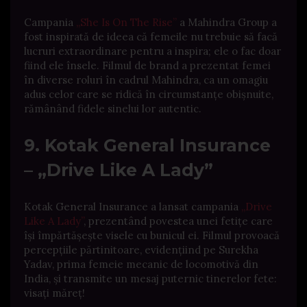
Campania
„She Is On The Rise”
a Mahindra Group a
fost inspirată de ideea că femeile nu trebuie să facă
lucruri extraordinare pentru a inspira; ele o fac doar
fiind ele însele.
Filmul de brand a prezentat femei
în diverse roluri în cadrul Mahindra, ca un omagiu
adus celor care se ridică în circumstanțe obișnuite,
rămânând fidele sinelui lor autentic.
9. Kotak General Insurance
– „Drive Like A Lady”
Kotak General Insurance a lansat campania
„Drive
Like A Lady”
, prezentând povestea unei fetițe care
își împărtășește visele cu bunicul ei.
Filmul provoacă
percepțiile părtinitoare, evidențiind pe Surekha
Yadav, prima femeie mecanic de locomotivă din
India, și transmite un mesaj puternic tinerelor fete:
visați măreț!