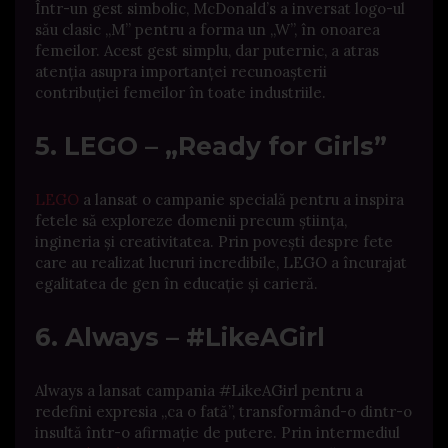
Într-un gest simbolic, McDonald’s a inversat logo-ul
său clasic „M” pentru a forma un „W”, în onoarea
femeilor.
Acest gest simplu, dar puternic, a atras
atenția asupra importanței recunoașterii
contribuției femeilor în toate industriile.
​
5. LEGO – „Ready for Girls”
LEGO
a lansat o campanie specială pentru a inspira
fetele să exploreze domenii precum știința,
ingineria și creativitatea.
Prin povești despre fete
care au realizat lucruri incredibile, LEGO a încurajat
egalitatea de gen în educație și carieră.
​
6. Always – #LikeAGirl
Always a lansat campania #LikeAGirl pentru a
redefini expresia „ca o fată”, transformând-o dintr-o
insultă într-o afirmație de putere.
Prin intermediul