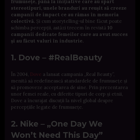
frumusețe, până la inițiative care au spart
stereotipuri, unele branduri au reușit să creeze
campanii de impact ce au rămas în memoria
colectivă.
Și cum storytelling-ul bine făcut poate
schimba percepții, astăzi trecem în revistă
10
campanii dedicate femeilor care au avut succes
și au făcut valuri în industrie.
1. Dove – #RealBeauty
În 2004,
Dove
a lansat campania „Real Beauty”,
menită să redefinească standardele de frumusețe și
să promoveze acceptarea de sine.
Prin prezentarea
unor femei reale, cu diferite tipuri de corp și etnii,
Dove a încurajat discuții la nivel global despre
percepțiile legate de frumusețe.
​
2. Nike – „One Day We
Won’t Need This Day”