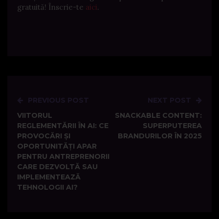
gratuită! Înscrie-te
aici
.
PREVIOUS POST
NEXT POST
Post
VIITORUL
SNACKABLE CONTENT:
navigation
REGLEMENTĂRII ÎN AI: CE
SUPERPUTEREA
PROVOCĂRI ȘI
BRANDURILOR ÎN 2025
OPORTUNITĂȚI APAR
PENTRU ANTREPRENORII
CARE DEZVOLTĂ SAU
IMPLEMENTEAZĂ
TEHNOLOGII AI?