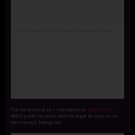
A photo posted by Delia Official (@instadelia)
on
Apr 6, 2015 at 10:12am PDT
Noi am încercat să o cunoaștem pe
@instadelia
altfel, printr-un scurt interviu legat de ceea ce ne
interesează: Instagram.