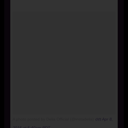
on
A photo posted by Delia Official (@instadelia)
Apr 8,
2015 at 5:40am PDT