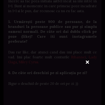
Incerc sa fac poza initiala astfel incat sa imi intre in
1×1. Sunt si momente in care primesc poze incadrate
in 1×1 si le pun, dar recunosc ca nu eu fac asta.
5. Urmărești peste 900 de persoane, de la
branduri la persoane publice sau pur și simplu
oameni normali. De câte ori dai dublu click pe
poze (like)? Care iti sunt instagramele
preferate?
Dau rar like, dar atunci cand dau imi place mult ce
vad. Imi plac foarte mult conturile
Rihannei
,
Lady
Gaga
,
Miley Cyrus.
6. De câte ori deschizi pe zi aplicația pe zi?
Sigur o deschid de peste 20 de ori pe zi ;))