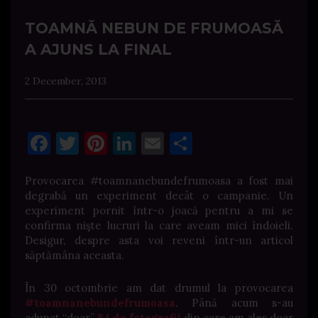
TOAMNĂ NEBUN DE FRUMOASĂ
A AJUNS LA FINAL
2 December, 2013
Facebook
Twitter
Pinterest
LinkedIn
Email
Share
Provocarea #toamnanebundefrumoasa a fost mai
degrabă un experiment decât o campanie. Un
experiment pornit într-o joacă pentru a mi se
confirma nişte lucruri la care aveam mici îndoieli.
Desigur, despre asta voi reveni într-un articol
săptămâna aceasta.
În 30 octombrie am dat drumul la provocarea
#toamnanebundefrumoasa
. Până acum s-au
adunat “doar”
84 de fotografii
din care am ales doar