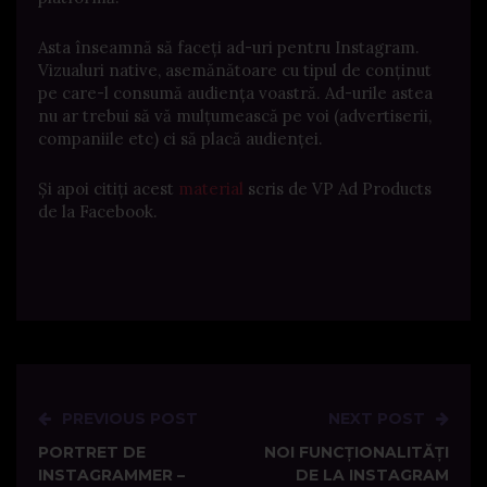
Asta înseamnă să faceți ad-uri pentru Instagram.
Vizualuri native, asemănătoare cu tipul de conținut
pe care-l consumă audiența voastră. Ad-urile astea
nu ar trebui să vă mulțumească pe voi (advertiserii,
companiile etc) ci să placă audienței.
Și apoi citiți acest
material
scris de VP Ad Products
de la Facebook.
PREVIOUS POST
NEXT POST
Post
PORTRET DE
NOI FUNCȚIONALITĂȚI
navigation
INSTAGRAMMER –
DE LA INSTAGRAM