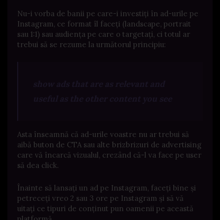
Nu-i vorba de banii pe care-i investiți în ad-urile pe
Instagram, ce format îl faceți (landscape, portrait
sau 1:1) sau audiența pe care o targetați, ci totul ar
trebui să se rezume la următorul principiu:
show ads that are as relevant and
useful as the other content you see
Asta înseamnă că ad-urile voastre nu ar trebui să
aibă buton de CTA sau alte brizbrizuri de advertising
care vă încarcă vizualul, crezând că-l va face pe user
să dea click.
Înainte să lansați un ad pe Instagram, faceți bine și
petreceți vreo 2 sau 3 ore pe Instagram și să vă
uitați ce tipuri de conținut pun oamenii pe această
platformă.