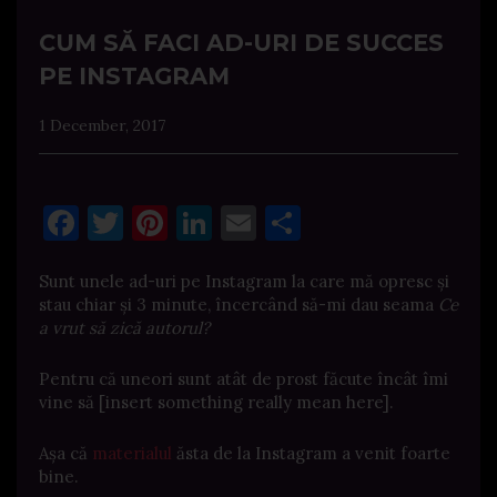
CUM SĂ FACI AD-URI DE SUCCES
PE INSTAGRAM
1 December, 2017
Facebook
Twitter
Pinterest
LinkedIn
Email
Share
Sunt unele ad-uri pe Instagram la care mă opresc și
stau chiar și 3 minute, încercând să-mi dau seama
Ce
a vrut să zică autorul?
Pentru că uneori sunt atât de prost făcute încât îmi
vine să [insert something really mean here].
Așa că
materialul
ăsta de la Instagram a venit foarte
bine.