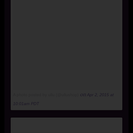
on
A photo posted by ullu (@ullushop)
Apr 2, 2015 at
10:01am PDT