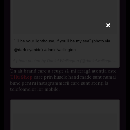
“I’ll be your lighthouse, if you’ll be my sea” (photo via
@dark.cyanide) #danielwellington
A photo posted by Daniel Wellington (@danielwellingtonwatches) on
Un alt brand care a reușit să-mi atragă atenția este
Ullu Shop
care prin husele hand made sunt numai
bune pentru instagrammerii care sunt atenți la
telefoanelor lor mobile.