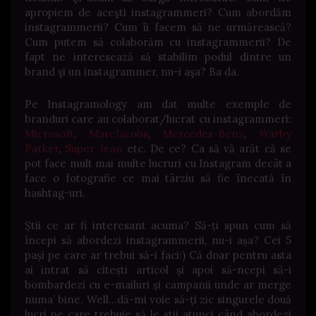
apropiem de aceşti instagrammeri? Cum abordăm
instagrammerii? Cum îi facem să ne urmărească?
Cum putem să colaborăm cu instagrammerii? De
fapt ne interesează să stabilim podul dintre un
brand şi un instagrammer, nu-i aşa? Ba da.
Pe Instagramology am dat multe exemple de
branduri care au colaborat/lucrat cu instagrammeri:
Microsoft
,
MarcJacobs
,
Mercedes-Benz
,
Warby
Parker
,
Super Jean
etc. De ce? Ca să vă arăt că se
pot face mult mai multe lucruri cu Instagram decât a
face o fotografie ce mai târziu să fie înecată în
hashtag-uri.
Știi ce ar fi interesant acuma? Să-ți spun cum să
începi să abordezi instagrammerii, nu-i așa? Cei 5
pași pe care ar trebui să-i faci:) Că doar pentru asta
ai intrat să citești articol și apoi să-ncepi să-i
bombardezi cu e-mailuri și campanii unde ar merge
numa’ bine. Well…dă-mi voie să-ți zic singurele două
lucri pe care trebuie să le știi atunci când abordezi