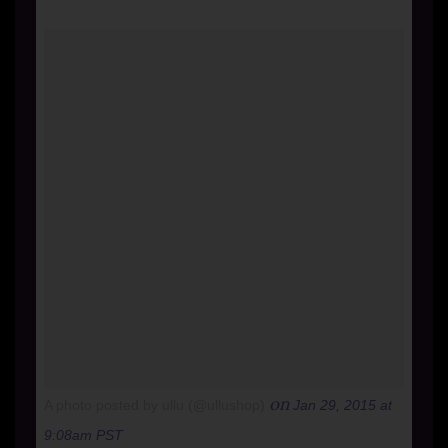
on
A photo posted by ullu (@ullushop)
Jan 29, 2015 at
9:08am PST