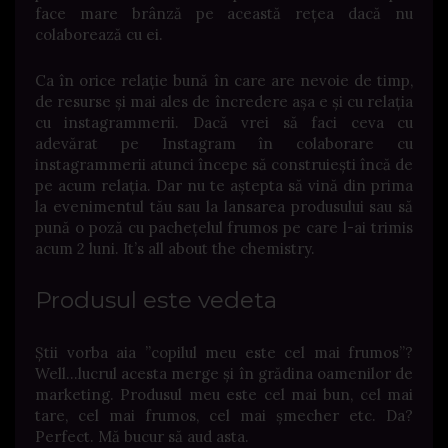
face mare brânză pe această rețea dacă nu
colaborează cu ei.
Ca în orice relație bună în care are nevoie de timp,
de resurse și mai ales de încredere așa e și cu relația
cu instagrammerii. Dacă vrei să faci ceva cu
adevărat pe Instagram în colaborare cu
instagrammerii atunci începe să construiești încă de
pe acum relația. Dar nu te aștepta să vină din prima
la evenimentul tău sau la lansarea produsului sau să
pună o poză cu pachețelul frumos pe care l-ai trimis
acum 2 luni. It’s all about the chemistry.
Produsul este vedeta
Știi vorba aia ”copilul meu este cel mai frumos”?
Well…lucrul acesta merge și în grădina oamenilor de
marketing. Produsul meu este cel mai bun, cel mai
tare, cel mai frumos, cel mai șmecher etc. Da?
Perfect. Mă bucur să aud asta.