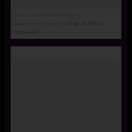
A photo posted by Daniel Wellington
on
(@danielwellingtonwatches)
Apr 19, 2015 at
11:57am PDT