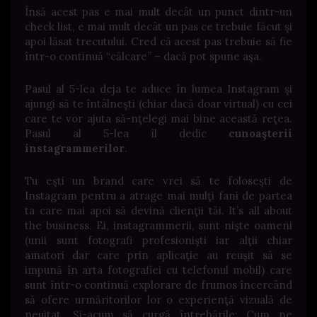
Însă acest pas e mai mult decât un punct dintr-un
check list, e mai mult decât un pas ce trebuie făcut şi
apoi lăsat trecutului. Cred că acest pas trebuie să fie
într-o continuă “călcare” – dacă pot spune aşa.
Pasul al 5-lea deja te aduce în lumea Instagram şi
ajungi să te întâlneşti (chiar dacă doar virtual) cu cei
care te vor ajuta să-nţelegi mai bine această reţea.
Pasul al 5-lea îl dedic
cunoaşterii
instagrammerilor
.
Tu eşti un brand care vrei să te foloseşti de
Instagram pentru a atrage mai mulţi fani de partea
ta care mai apoi să devină clienţii tăi. It’s all about
the business. Ei, instagrammerii, sunt nişte oameni
(unii sunt fotografi profesionişti iar alţii chiar
amatori dar care prin aplicaţie au reuşit să se
impună în arta fotografiei cu telefonul mobil) care
sunt într-o continuă explorare de frumos încercând
să ofere urmăritorilor lor o experienţă vizuală de
neuitat. Şi-acum să curgă întrebările: Cum ne