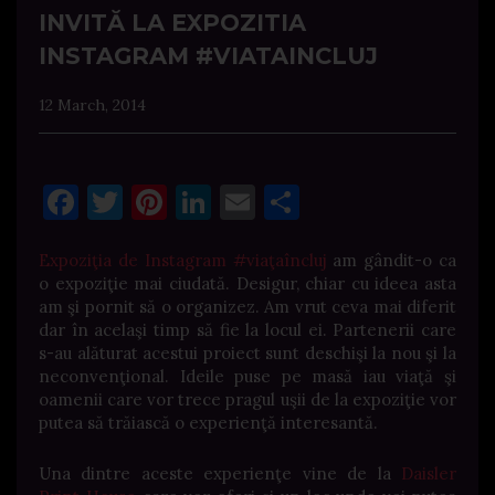
INVITĂ LA EXPOZITIA
INSTAGRAM #VIATAINCLUJ
12 March, 2014
Facebook
Twitter
Pinterest
LinkedIn
Email
Share
Expoziţia de Instagram #viaţaîncluj
am gândit-o ca
o expoziţie mai ciudată. Desigur, chiar cu ideea asta
am şi pornit să o organizez. Am vrut ceva mai diferit
dar în acelaşi timp să fie la locul ei. Partenerii care
s-au alăturat acestui proiect sunt deschişi la nou şi la
neconvenţional. Ideile puse pe masă iau viaţă şi
oamenii care vor trece pragul uşii de la expoziţie vor
putea să trăiască o experienţă interesantă.
Una dintre aceste experienţe vine de la
Daisler