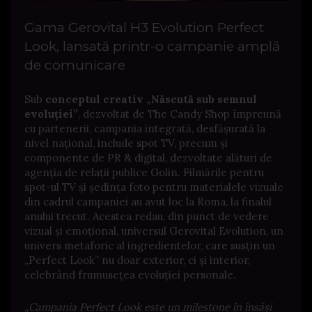
Gama Gerovital H3 Evolution Perfect
Look, lansată printr-o campanie amplă
de comunicare
Sub
conceptul creativ „Născută sub semnul
evoluției”
, dezvoltat de The Candy Shop împreună
cu partenerii, campania integrată, desfășurată la
nivel național, include spot TV, precum și
componente de PR & digital, dezvoltate alături de
agenția de relații publice Golin. Filmările pentru
spot-ul TV și ședința foto pentru materialele vizuale
din cadrul campaniei au avut loc la Roma, la finalul
anului trecut. Acestea redau, din punct de vedere
vizual și emoțional, universul Gerovital Evolution, un
univers metaforic al ingredientelor, care susțin un
„Perfect Look” nu doar exterior, ci și interior,
celebrând frumusețea evoluției personale.
„
Campania Perfect Look este un milestone în însăși