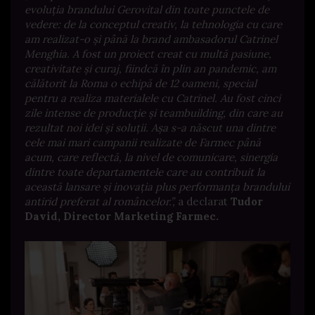
evoluția brandului Gerovital din toate punctele de
vedere: de la conceptul creativ, la tehnologia cu care
am realizat-o și până la brand ambasadorul Catrinel
Menghia. A fost un proiect creat cu multă pasiune,
creativitate și curaj, fiindcă în plin an pandemic, am
călătorit la Roma o echipă de 12 oameni, special
pentru a realiza materialele cu Catrinel. Au fost cinci
zile intense de producție și teambuilding, din care au
rezultat noi idei și soluții. Așa s-a născut una dintre
cele mai mari campanii realizate de Farmec până
acum, care reflectă, la nivel de comunicare, sinergia
dintre toate departamentele care au contribuit la
această lansare și inovația plus performanța brandului
antirid preferat al româncelor.
”,
a declarat
Tudor
David, Director Marketing Farmec.