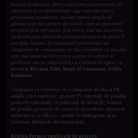
tradiția și inovația. Într-o industrie caracterizată de
dinamism și competitivitate, așa cum este cea a
produselor cosmetice, nu este mereu simplu să
găsești acel mix perfect de canale, care să puncteze
excelent și la relevanță, și la reach. Dar noi am reușit
să facem asta alături de partenerul nostru de peste 5
ani deja, Farmec. Și rezultatele preliminare ale
campaniei de comunicare ne dau încredere că am ales
cele mai bune tactici pentru a pune în valoare și
produsul, dar și colaborarea cu Catrinel Menghia.”,
a
declarat
Roxana Dibă, Head of Consumer Golin
România.
Campania va continua cu o campanie media și PR
amplă, care cuprinde: spoturi TV, tutoriale de produs,
proiecte editoriale cu publicații de lifestyle, testări
de produs, proiecte de content dezvoltate alături de
influenceri și talks pe canalul de Instagram al lui
Catrinel, alături de diverși invitați.
Echipa Farmec implicată în proiect: