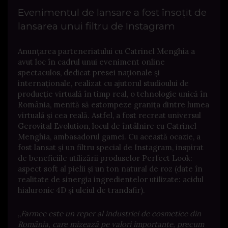
Evenimentul de lansare a fost însoțit de
lansarea unui filtru de Instagram
Anunțarea parteneriatului cu Catrinel Menghia a
avut loc în cadrul unui eveniment online
spectaculos, dedicat presei naționale și
internaționale, realizat cu ajutorul studioului de
producție virtuală în timp real, o tehnologie unică în
România, menită să estompeze granița dintre lumea
virtuală și cea reală. Astfel, a fost recreat universul
Gerovital Evolution, locul de întâlnire cu Catrinel
Menghia, ambasadorul gamei. Cu această ocazie, a
fost lansat și un filtru special de Instagram, inspirat
de beneficiile utilizării produselor Perfect Look:
aspect soft al pielii și un ton natural de roz (date în
realitate de sinergia ingredientelor utilizate: acidul
hialuronic 4D și uleiul de trandafir).
„
Farmec este un reper al industriei de cosmetice din
România, care mizează pe valori importante, precum