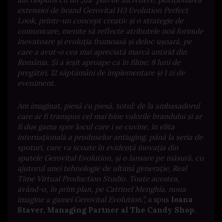
extensiei de brand Gerovital H3 Evolution Perfect
Look, printr-un concept creativ și o strategie de
comunicare, menite să reflecte atributele noii formule
inovatoare și evoluția frumoasă și deloc ușoară, pe
care a avut-o cea mai apreciată marcă antirid din
România. Și a ieșit aproape ca în filme: 8 luni de
pregătiri, 12 săptămâni de implementare și 1 zi de
eveniment.
Am imaginat, piesă cu piesă, totul: de la ambasadorul
care ar fi transpus cel mai bine valorile brandului și ar
fi dus gama spre locul care i se cuvine, în elita
internațională a produselor antiaging, până la seria de
spoturi, care va scoate în evidență inovația din
spatele Gerovital Evolution, și o lansare pe măsură, cu
ajutorul unei tehnologie de ultimă generație, Real
Time Virtual Production Studio. Toate acestea,
având-o, în prim plan, pe Catrinel Menghia, noua
imagine a gamei Gerovital Evolution.”,
a spus
Ioana
Staver, Managing Partner al The Candy Shop.