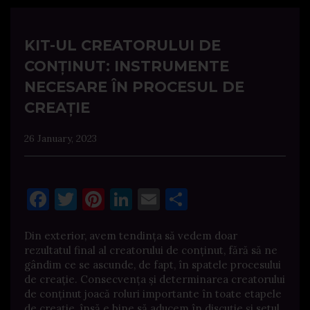
KIT-UL CREATORULUI DE
CONȚINUT: INSTRUMENTE
NECESARE ÎN PROCESUL DE
CREAȚIE
26 January, 2023
Facebook
Twitter
Pinterest
LinkedIn
Email
Share
Din exterior, avem tendința să vedem doar
rezultatul final al creatorului de conținut, fără să ne
gândim ce se ascunde, de fapt, în spatele procesului
de creație. Consecvența și determinarea creatorului
de conținut joacă roluri importante în toate etapele
de creație, însă e bine să aducem în discuție și setul