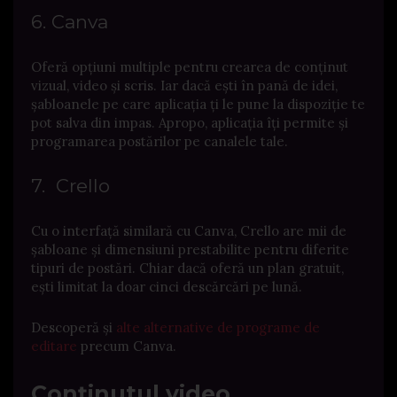
6. Canva
Oferă opțiuni multiple pentru crearea de conținut
vizual, video și scris. Iar dacă ești în pană de idei,
șabloanele pe care aplicația ți le pune la dispoziție te
pot salva din impas. Apropo, aplicația îți permite și
programarea postărilor pe canalele tale.
7. Crello
Cu o interfață similară cu Canva, Crello are mii de
șabloane și dimensiuni prestabilite pentru diferite
tipuri de postări. Chiar dacă oferă un plan gratuit,
ești limitat la doar cinci descărcări pe lună.
Descoperă și
alte alternative de programe de
editare
precum Canva.
Conținutul video