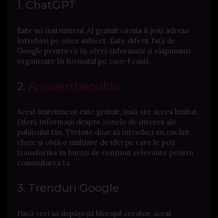
1. ChatGPT
Este un instrument AI gratuit căruia îi poți adresa
întrebări pe orice subiect. Este diferit față de
Google pentru că îți oferă informații și răspunsuri
organizate în formatul pe care-l cauți.
2.
Answerthepublic
Acest instrument este gratuit, însă are acces limitat.
Oferă informații despre zonele de interes ale
publicului tău. Trebuie doar să introduci un cuvânt
cheie și obții o mulțime de idei pe care le poți
transforma în bucăți de conținut relevante pentru
comunitatea ta.
3. Trenduri Google
Dacă vrei să depășești blocajul creator, acest