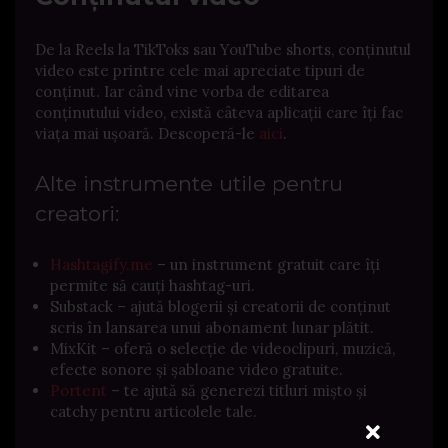
De la Reels la TikToks sau YouTube shorts, conținutul
video este printre cele mai apreciate tipuri de
conținut. Iar când vine vorba de editarea
conținutului video, există câteva aplicații care îți fac
viața mai ușoară. Descoperă-le
aici
.
Alte instrumente utile pentru
creatori:
Hashtagify.me
– un instrument gratuit care îți
permite să cauți hashtag-uri.
Substack – ajută blogerii și creatorii de conținut
scris în lansarea unui abonament lunar plătit.
MixKit – oferă o selecție de videoclipuri, muzică,
efecte sonore și șabloane video gratuite.
Portent
– te ajută să generezi titluri mișto și
catchy pentru articolele tale.