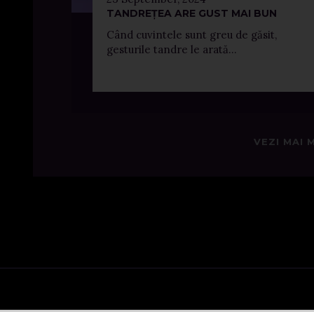
TANDREȚEA ARE GUST MAI BUN
Când cuvintele sunt greu de găsit,
gesturile tandre le arată...
VEZI MAI 