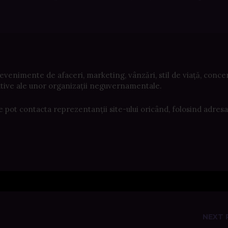
evenimente de afaceri, marketing, vânzări, stil de viață, concer
iative ale unor organizații neguvernamentale.
 pot contacta reprezentanții site-ului oricând, folosind adresa
NEXT 