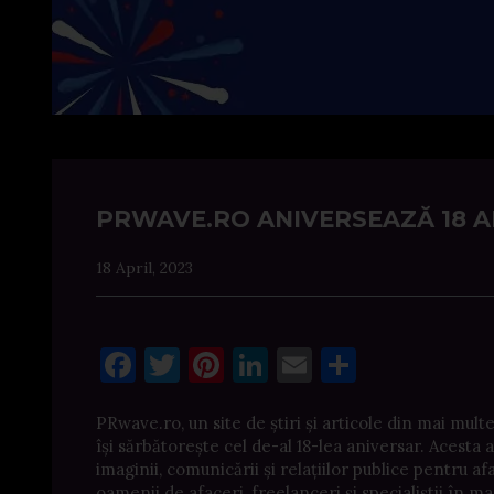
PRWAVE.RO ANIVERSEAZĂ 18 AN
18 April, 2023
Facebook
Twitter
Pinterest
LinkedIn
Email
Share
PRwave.ro, un site de știri și articole din mai multe
își sărbătorește cel de-al 18-lea aniversar. Acesta a
imaginii, comunicării și relațiilor publice pentru 
oamenii de afaceri, freelanceri și specialiștii în m