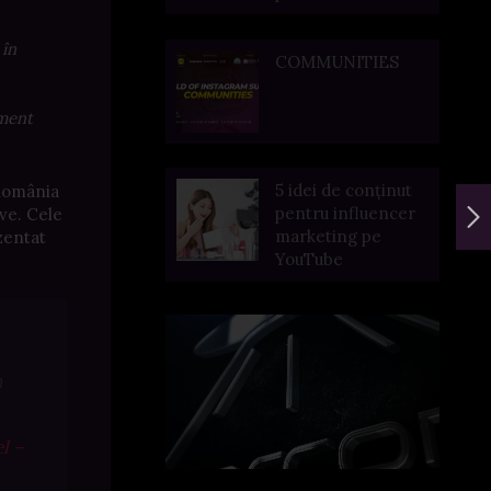
 în
COMMUNITIES
oment
5 idei de conținut
n România
pentru influencer
ave. Cele
marketing pe
zentat
YouTube
n
l –