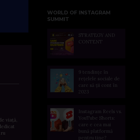
WORLD OF INSTAGRAM
SUMMIT
STRATEGY AND
CONTENT
9 tendințe în
rețelele sociale de
care să ții cont în
2023
Instagram Reels vs.
YouTube Shorts:
de viață,
care e cea mai
dedicat
bună platformă
tru
pentru tine?