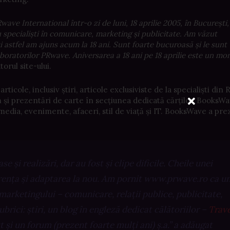
ave International într-o zi de luni, 18 aprilie 2005, în București,
u specialiști în comunicare, marketing și publicitate. Am văzut
i astfel am ajuns acum la 18 ani. Sunt foarte bucuroasă și le sunt
laboratorilor PRwave. Aniversarea a 18 ani pe 18 aprilie este un m
orul site-ului.
rticole, inclusiv știri, articole exclusiviste de la specialiști di
cum și prezentări de carte în secțiunea dedicată cărților, BooksW
media, evenimente, afaceri, stil de viață și IT. BooksWave a pre
și realizări, dar au fost și clipe dificile. Cheile unei
rența și adaptarea la nou. Am pornit www.prwave.ro ca u
marketingului – comunicare, relații publice, publicitate,
rici: știri, un blog în engleză dedicat călătoriilor –
Trave
 și un forum (prezent foarte mulți ani) ș.a.” a adăugat