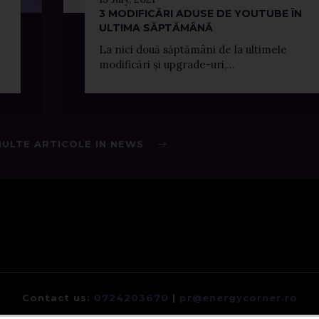
3 MODIFICĂRI ADUSE DE YOUTUBE ÎN
ULTIMA SĂPTĂMÂNĂ
La nici două săptămâni de la ultimele
modificări și upgrade-uri,...
MULTE ARTICOLE IN NEWS
Contact us:
0724203670
|
pr@energycorner.ro