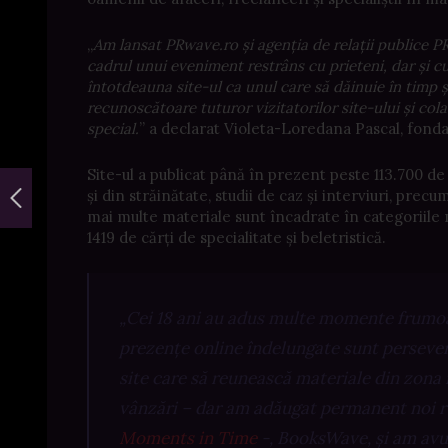
„
Am lansat PRwave.ro și agenția de relații publice PRw
cadrul unui eveniment restrâns cu prieteni, dar și c
întotdeauna site-ul ca unul care să dăinuie în timp ș
recunoscătoare tuturor vizitatorilor site-ului și co
special.
” a declarat Violeta-Loredana Pascal, fondat
Site-ul a publicat până în prezent peste 113.700 de a
și din străinătate, studii de caz și interviuri, pre
mai multe materiale sunt încadrate în categoriile 
1419 de cărți de specialitate și beletristică.
„Cei 18 ani au adus multe momente frumoase 
prezențe online îndelungate sunt perseve
site care să reunească materiale din zona 
vânzări – dar am adăugat permanent noi rub
Moments in Time
-, BooksWave, și am avut