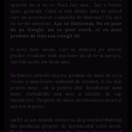
aparent nu ai cu ce. Dacă faci asta… faci o foarte
mare greseală. Când ai citit ultima dată un articol
care nu avea măcar o amărâtă de ilustrație? Da, nici
eu nu-mi amintesc.
Așa că ilustrează. Nu cu poze
de pe Google, nu cu poze stock, ci cu poze
produse de tine sau colegii tăi.
O poză bine aleasă, care se mulează pe articol,
prodce rezultate mult mai bune decât te-ai aștepta.
Am fost acolo, am făcut asta.
Eu ilustrez articole cu poze produse de mine de ceva
vreme și sunt foarte mulțumit de rezultat. O fac atât
pentru mine, cât și pentru alții. Rezultatele sunt
bune, cheltuilelile mai mici și bătătile de cap
inexistente. Drepturi de autor, mentionarea sursei și
așa mai departe.
Astfel că am destule motive să aleg oricând ilustrații
din producția proprie, în detrimentul celor stock.