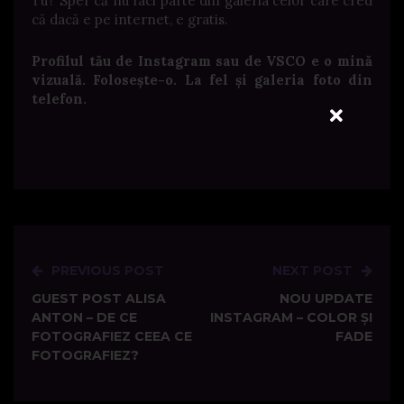
Tu? Sper că nu faci parte din galeria celor care cred
că dacă e pe internet, e gratis.
Profilul tău de Instagram sau de VSCO e o mină
vizuală. Folosește-o. La fel și galeria foto din
telefon.
PREVIOUS POST
NEXT POST
Post
GUEST POST ALISA
NOU UPDATE
navigation
ANTON – DE CE
INSTAGRAM – COLOR ȘI
FOTOGRAFIEZ CEEA CE
FADE
FOTOGRAFIEZ?