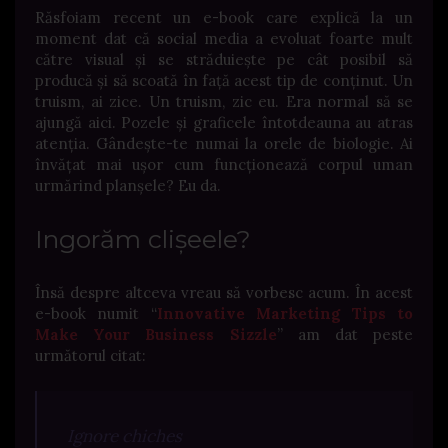
Răsfoiam recent un e-book care explică la un
moment dat că social media a evoluat foarte mult
către visual și se străduiește pe cât posibil să
producă și să scoată în față acest tip de conținut. Un
truism, ai zice. Un truism, zic eu. Era normal să se
ajungă aici. Pozele și graficele întotdeauna au atras
atenția. Gândește-te numai la orele de biologie. Ai
învățat mai ușor cum funcționează corpul uman
urmărind planșele? Eu da.
Ingorăm clișeele?
Însă despre altceva vreau să vorbesc acum. În acest
e-book numit “
Innovative Marketing Tips to
Make Your Business Sizzle
” am dat peste
următorul citat:
Ignore chiches