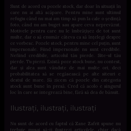
Sunt de acord cu pozele stock, dar doar în situații în
care nu ai altă scăpare. Pentru mine sunt ultimul
refugiu când nu mai am timp să pun la cale o ședință
foto, când nu am buget sau apare ceva neprevăzut.
Motivele pentru care nu le îmbrățișez de tot sunt
multe, dar o să enumăr câteva ca să înțelegi despre
ce vorbesc. Pozele stock, pentru mine cel puțin, sunt
impersonale. Fiind impersonale nu sunt credibile.
Nefiind credibile, articolul tău pierde. Site-ul tău
pierde. Tu pierzi. Există poze stock bune, nu contest,
dar și alea sunt vândute de mai multe ori, deci
probabilitatea să se regăsească pe alte siteuri e
destul de mare. Să zicem că pozele din categoria
stock sunt bune în presă. Cred că acolo e singurul
loc în care se integrează bine, fără să dea de bănuit.
Ilustrați, ilustrați, ilustrați
Nu sunt de acord cu faptul că Zane Zafrit spune nu
trebuie musai să-ți ilustrezi articolele, chiar dacă