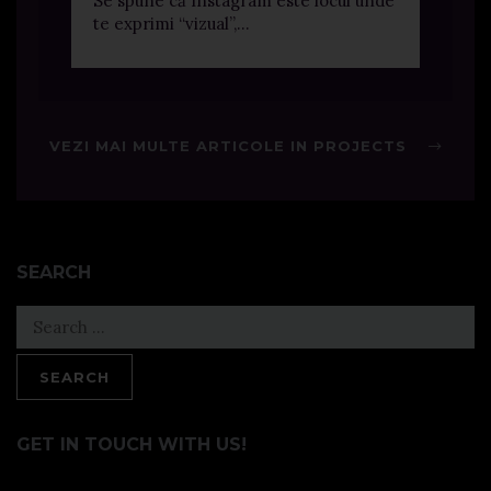
Se spune că Instagram este locul unde
te exprimi “vizual”,...
VEZI MAI MULTE ARTICOLE IN PROJECTS
SEARCH
Search
for:
GET IN TOUCH WITH US!