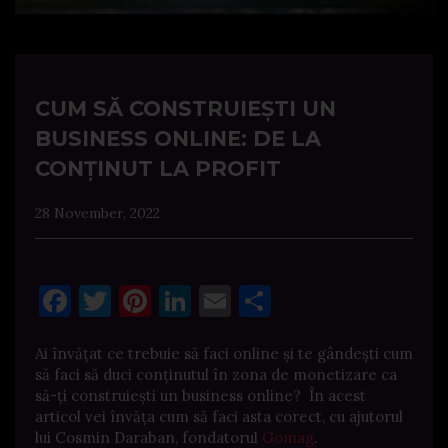
CUM SĂ CONSTRUIEȘTI UN
BUSINESS ONLINE: DE LA
CONȚINUT LA PROFIT
28 November, 2022
Facebook
Twitter
Pinterest
LinkedIn
Email
Share
Ai învățat ce trebuie să faci online și te gândești cum
să faci să duci conținutul în zona de monetizare ca
să-ți construiești un business online? În acest
articol vei învăța cum să faci asta corect, cu ajutorul
lui Cosmin Daraban, fondatorul
Gomag
.