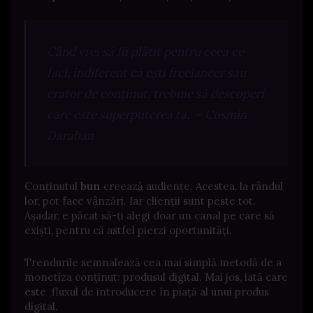
Când vrei să fii plătit pentru ceea ce
faci, indiferent că ești freelancer sau
crator de conținut, trebuie să descoperi
care este superputerea ta. – Cosmin
Daraban
Conținutul
bun
creează audiențe. Acestea, la rândul
lor, pot face vânzări. Iar c
lienții sunt peste tot.
Așadar, e păcat să-ți alegi doar un canal pe care să
exiști, pentru că astfel pierzi oportunități.
Trendurile semnalează cea mai simplă metodă de a
monetiza conținut: produsul digital. Mai jos, iată care
este
fluxul de introducere în piață al unui produs
digital.