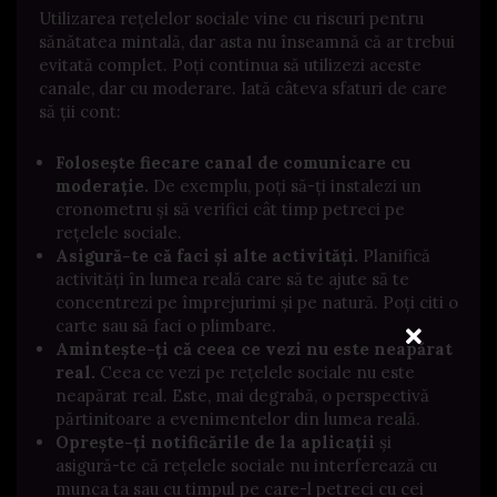
Utilizarea rețelelor sociale vine cu riscuri pentru
sănătatea mintală, dar asta nu înseamnă că ar trebui
evitată complet. Poți continua să utilizezi aceste
canale, dar cu moderare. Iată câteva sfaturi de care
să ții cont:
Folosește fiecare canal de comunicare cu
moderație.
De exemplu, poți să-ți instalezi un
cronometru și să verifici cât timp petreci pe
rețelele sociale.
Asigură-te că faci și alte activități.
Planifică
activități în lumea reală care să te ajute să te
concentrezi pe împrejurimi și pe natură. Poți citi o
carte sau să faci o plimbare.
Amintește-ți că ceea ce vezi nu este neapărat
real.
Ceea ce vezi pe rețelele sociale nu este
neapărat real. Este, mai degrabă, o perspectivă
părtinitoare a evenimentelor din lumea reală.
Oprește-ți notificările de la aplicații
și
asigură-te că rețelele sociale nu interferează cu
munca ta sau cu timpul pe care-l petreci cu cei