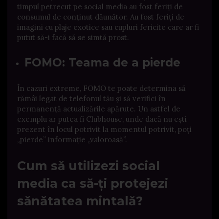
timpul petrecut pe social media au fost feriți de
consumul de conținut dăunător. Au fost feriți de
imagini cu plaje exotice sau cupluri fericite care ar fi
putut să-i facă să se simtă prost.
FOMO: Teama de a pierde
În cazuri extreme, FOMO te poate determina să
rămâi legat de telefonul tău și să verifici în
permanență actualizările apărute. Un astfel de
exemplu ar putea fi Clubhouse, unde dacă nu ești
prezent în locul potrivit la momentul potrivit, poți
„
pierde
”
informație
„
valoroasă
”
.
Cum să utilizezi social
media ca să-ți protejezi
sănătatea mintală?