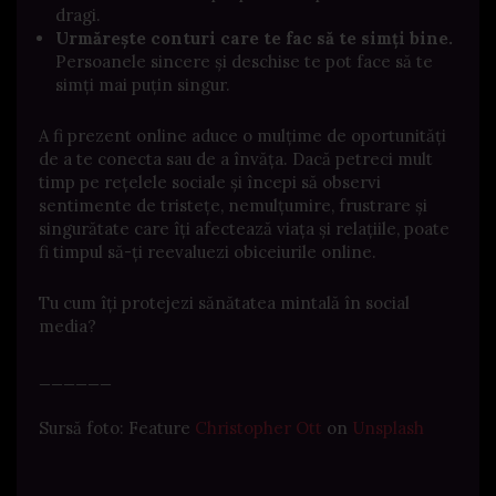
dragi.
Urmărește conturi care te fac să te simți bine.
Persoanele sincere și deschise te pot face să te
simți mai puțin singur.
A fi prezent online aduce o mulțime de oportunități
de a te conecta sau de a învăța.
Dacă petreci mult
timp pe rețelele sociale și începi să observi
sentimente de tristețe, nemulțumire, frustrare și
singurătate care îți afectează viața și relațiile, poate
fi timpul să-ți reevaluezi obiceiurile online.
Tu cum îți protejezi sănătatea mintală în social
media?
______
Sursă foto: Feature
Christopher Ott
on
Unsplash