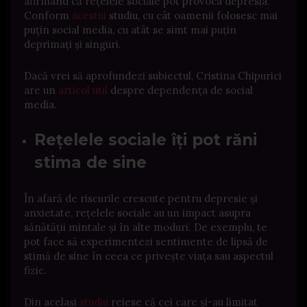
afirmând că rețelele sociale pot provoca depresia.
Conform
acestui
studiu, cu cât oamenii folosesc mai
puțin social media, cu atât se simt mai puțin
deprimați și singuri.
Dacă vrei să aprofundezi subiectul, Cristina Chipurici
are un
articol util
despre dependența de social
media.
Rețelele sociale îți pot răni
stima de sine
În afară de riscurile crescute pentru depresie și
anxietate, rețelele sociale au un impact asupra
sănătății mintale și în alte moduri. De exemplu, te
pot face să experimentezi sentimente de lipsă de
stimă de sine în ceea ce privește viața sau aspectul
fizic.
Din același
studiu
reiese că cei care și-au limitat