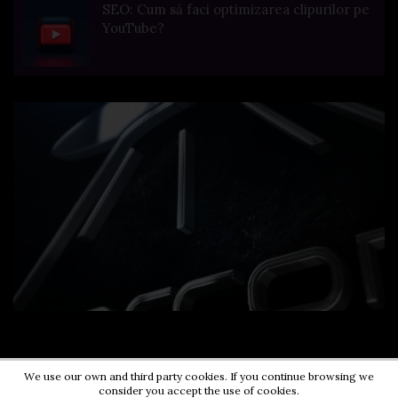
SEO: Cum să faci optimizarea clipurilor pe
YouTube?
We use our own and third party cookies. If you continue browsing we
consider you accept the use of cookies.
Contact us:
0724203670
|
pr@energycorner.ro