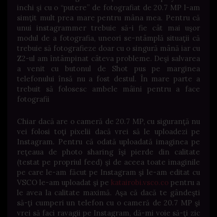
inchi şi cu o “putere” de fotografiat de 20.7 MP l-am
simţit mult prea mare pentru mâna mea. Pentru că
unui instagrammer trebuie să-i fie cât mai uşor
modul de a fotografia, uneori se-ntâmplă situaţii că
trebuie să fotografieze doar cu o singură mână iar cu
Z2-ul am întâmpinat câteva probleme. Deşi salvarea
a venit cu butonul de Shot pus pe marginea
telefonului însă nu a fost destul. În mare parte a
trebuit să folosesc ambele mâini pentru a face
fotografii
Chiar dacă are o cameră de 20.7 MP, cu siguranţă nu
vei folosi toţi pixelii dacă vrei să le uploadezi pe
Instagram. Pentru că odată uploadată imaginea pe
reţeaua de photo sharing îşi pierde din calitate
(testat pe propriul feed) şi de aceea toate imaginile
pe care le-am făcut pe Instagram şi le-am editat cu
VSCO le-am uploadat şi pe
katairobi.vsco.co
pentru a
le avea la calitate maximă. Aşa că dacă te gândeşti
să-ţi cumperi un telefon cu o cameră de 20.7 MP şi
vrei să faci ravagii pe Instagram, dă-mi voie să-ţi zic