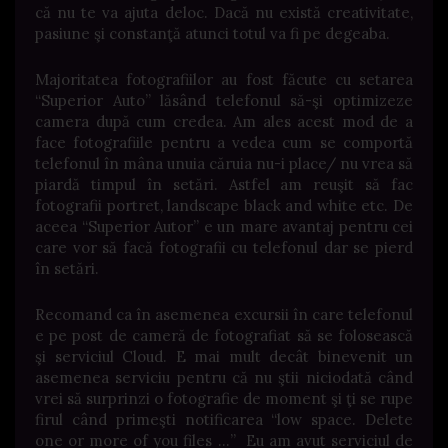
că nu te va ajuta deloc. Dacă nu există creativitate,
pasiune şi constanţă atunci totul va fi pe degeaba.
Majoritatea fotografiilor au fost făcute cu setarea
“Superior Auto” lăsând telefonul să-şi optimizeze
camera după cum credea. Am ales acest mod de a
face fotografiile pentru a vedea cum se comportă
telefonul în mâna unuia căruia nu-i place/ nu vrea să
piardă timpul în setări. Astfel am reuşit să fac
fotografii portret, landscape black and white etc. De
aceea “Superior Autor” e un mare avantaj pentru cei
care vor să facă fotografii cu telefonul dar se pierd
în setări.
Recomand ca în asemenea excursii în care telefonul
e pe post de cameră de fotografiat să se folosească
şi serviciul Cloud. E mai mult decât binevenit un
asemenea serviciu pentru că nu ştii niciodată când
vrei să surprinzi o fotografie de moment şi ţi se rupe
firul când primeşti notificarea “low space. Delete
one or more of you files …” Eu am avut serviciul de