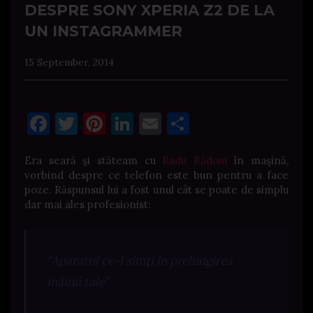
DESPRE SONY XPERIA Z2 DE LA
UN INSTAGRAMMER
15 September, 2014
Facebook
Twitter
Pinterest
LinkedIn
Email
Share
Era seară şi stăteam cu
Radu Bădoiu
în maşină,
vorbind despre ce telefon este bun pentru a face
poze. Răspunsul lui a fost unul cât se poate de simplu
dar mai ales profesionist:
“Aparatul ce-l simţi în prelungirea
mâinii tale”