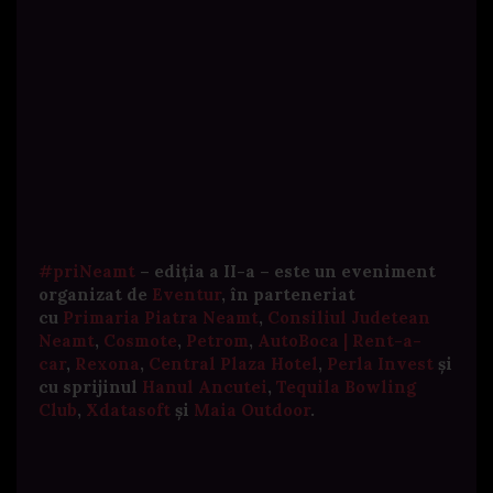
#priNeamt
– ediția a II-a – este un eveniment
organizat de
Eventur
, în parteneriat
cu
Primaria Piatra Neamt
,
Consiliul Judetean
Neamt
,
Cosmote
,
Petrom
,
AutoBoca | Rent-a-
car
,
Rexona
,
Central Plaza Hotel
,
Perla Invest
și
cu sprijinul
Hanul Ancutei
,
Tequila Bowling
Club
,
Xdatasoft
și
Maia Outdoor
.