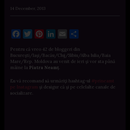
14 December, 2013
Facebook
Twitter
Pinterest
LinkedIn
Email
Share
Pentru că vreo 42 de bloggeri din
Bucureşti/Iaşi/Bacău/Cluj/Sibiu/Alba Iulia/Baia
Mare/Rep. Moldova au venit de ieri şi vor sta până
mâine la
Piatra Neamț
.
Eu vă recomand să urmăriţi hashtag-ul
#prineamt
pe Instagram
şi desigur că şi pe celelalte canale de
socializare.