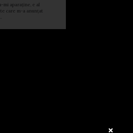
u-mi aparaține, e al
te care m-a anunțat
.