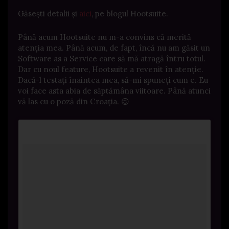
Găsești detalii și
aici
, pe blogul Hootsuite.
Până acum Hootsuite nu m-a convins că merită
atenția mea. Până acum, de fapt, încă nu am găsit un
Software as a Service care să mă atragă întru totul.
Dar cu noul feature, Hootsuite a revenit în atenție.
Dacă-l testați înaintea mea, să-mi spuneți cum e. Eu
voi face asta abia de săptămâna viitoare. Până atunci
vă las cu o poză din Croația. 😉