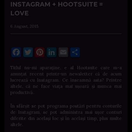
INSTAGRAM + HOOTSUITE =
LOVE
6 August, 2015
Facebook
Twitter
Pinterest
LinkedIn
Email
Share
Titlul nu-mi aparaține, e al Hootsuite care m-a
anunțat recent printr-un newsletter că de acum
lucrează cu Instagram. Ce înseamnă asta? Printre
altele, că ne face viața mai ușoară și munca mai
productivă.
În sfârșit se pot programa postări pentru conturile
de Instagram, se pot administra mai ușor conturi
diferite din același loc și în același timp, plus multe
altele.