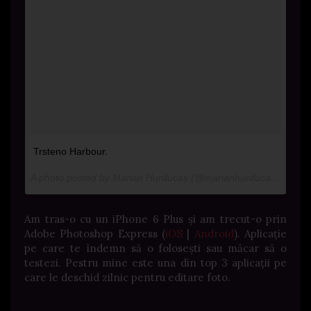
Trsteno Harbour.
A photo posted by Marian Hurducaş (@marianhurducas) on
Aug
Am tras-o cu un iPhone 6 Plus și am trecut-o prin
Adobe Photoshop Express (
iOS
|
Android
). Aplicație
pe care te îndemn să o folosești sau măcar să o
testezi. Pestru mine este una din top 3 aplicații pe
care le deschid zilnic pentru editare foto.