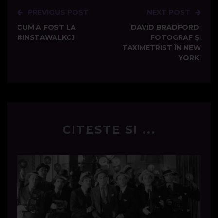
PREVIOUS POST
NEXT POST
Post
CUM A FOST LA
DAVID BRADFORD:
navigation
#INSTAWALKCJ
FOTOGRAF ŞI
TAXIMETRIST ÎN NEW
YORK!
CITESTE SI ...