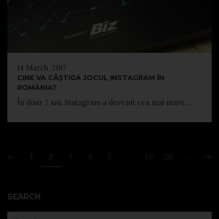
14 March, 2017
CINE VA CÂȘTIGA JOCUL INSTAGRAM ÎN
ROMÂNIA?
În doar 7 ani, Instagram a devenit cea mai mare...
1
2
3
4
5
...
10
20
...
SEARCH
Search