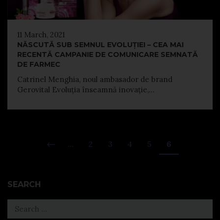
11 March, 2021
NĂSCUTĂ SUB SEMNUL EVOLUȚIEI – CEA MAI
RECENTĂ CAMPANIE DE COMUNICARE SEMNATĂ
DE FARMEC
Catrinel Menghia, noul ambasador de brand
Gerovital Evoluția înseamnă inovație,...
...
2
3
4
5
6
SEARCH
Search
for: